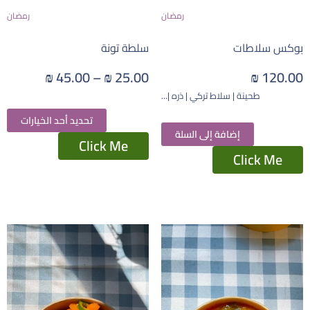
رمضان
رمضان
بوكس سلاطات
سلطة تونة
₪
45.00
–
₪
25.00
₪
120.00
طحينة | سلاط تركي | ذره |...
تحديد أحد الخيارات
إضافة إلى السلة
Click Me
Click Me