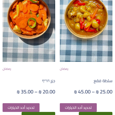
رمضان
رمضان
سلطة فقع
جزر חריף
₪
35.00
–
₪
20.00
₪
45.00
–
₪
25.00
تحديد أحد الخيارات
تحديد أحد الخيارات