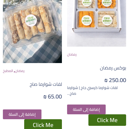
رمضان
بوكس رمضان
,
رمضان
المطبخ
₪
250.00
لفات شوارما صاج
لفات شوارما كرسبي جاج | شوارما
صاج...
₪
65.00
إضافة إلى السلة
إضافة إلى السلة
Click Me
Click Me