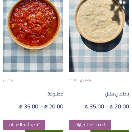
,
رمضان
سلطات
رمضان
باذنجان متبل
مطبوخة
₪
35.00
–
₪
20.00
₪
35.00
–
₪
20.00
تحديد أحد الخيارات
تحديد أحد الخيارات